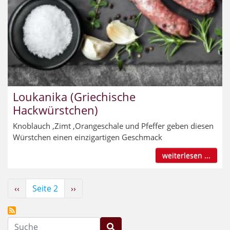
Loukanika (Griechische
Hackwürstchen)
Knoblauch ,Zimt ,Orangeschale und Pfeffer geben diesen
Würstchen einen einzigartigen Geschmack
weiterlesen ...
Seitennummerierung
Vorherige
‹‹
Seite 2
Nächste
››
Seite
Seite
Suche