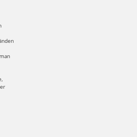
n
Wänden
t man
e,
ner