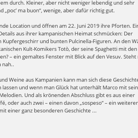
dem durch. Kleiner, aber nicht weniger lebendig und sehr
 „poc’ ma buon“, wenige, aber dafür richtig gut.
nde Location und öffnen am 22. Juni 2019 ihre Pforten. Ei
len Details aus ihrer kampanischen Heimat schmücken: Der
em Kupfergeschirr und bunten Pulcinella-Figuren. An den 
anischen Kult-Komikers Totò, der seine Spaghetti mit den
en? – ein gemaltes Fenster mit Blick auf den Vesuv. Steh
 nah..
 und Weine aus Kampanien kann man sich diese Geschicht
n lassen und wenn man Glück hat unterhält Marco mit sei
n Melodien. Und als krönenden Abschluss gibt es aus einer
ffé, oder auch zwei – einen davon „sospeso“ – ein weiterer
it einer ganz besonderen Geschichte ...