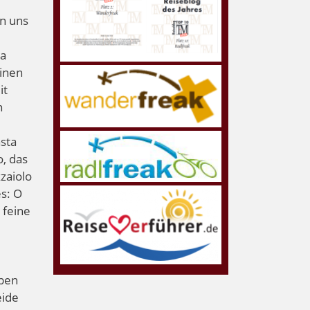
en uns
na
einen
it
n
asta
, das
zaiolo
es: O
 feine
aben
eide