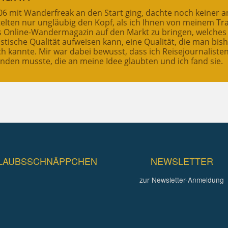
2006 mit Wanderfreak an den Start ging, dachte noch keiner a
ttelten nur ungläubig den Kopf, als ich Ihnen von meinem T
es Online-Wandermagazin auf den Markt zu bringen, welches
stische Qualität aufweisen kann, eine Qualität, die man bis
ch kannte. Mir war dabei bewusst, dass ich Reisejournaliste
inden musste, die an meine Idee glaubten und ich fand sie.
LAUBSSCHNÄPPCHEN
NEWSLETTER
zur Newsletter-Anmeldung