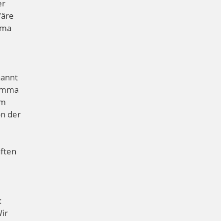
er
Wäre
mma
nannt
Mamma
em
on der
aften
:
ir