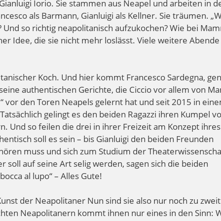
 Gianluigi Iorio. Sie stammen aus Neapel und arbeiten in d
ncesco als Barmann, Gianluigi als Kellner. Sie träumen. „
n? Und so richtig neapolitanisch aufzukochen? Wie bei Ma
r Idee, die sie nicht mehr loslässt. Viele weitere Abende
olitanischer Koch. Und hier kommt Francesco Sardegna, ge
ebt seine authentischen Gerichte, die Ciccio vor allem von 
e“ vor den Toren Neapels gelernt hat und seit 2015 in ein
 Tatsächlich gelingt es den beiden Ragazzi ihren Kumpel v
. Und so feilen die drei in ihrer Freizeit am Konzept ihres
hentisch soll es sein – bis Gianluigi den beiden Freunden
e hören muss und sich zum Studium der Theaterwissensch
r soll auf seine Art selig werden, sagen sich die beiden
cca al lupo“ – Alles Gute!
unst der Neapolitaner Nun sind sie also nur noch zu zweit
hten Neapolitanern kommt ihnen nur eines in den Sinn: W