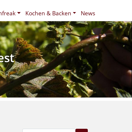
nfreak
Kochen & Backen
News
t
ee
d
est
Suche