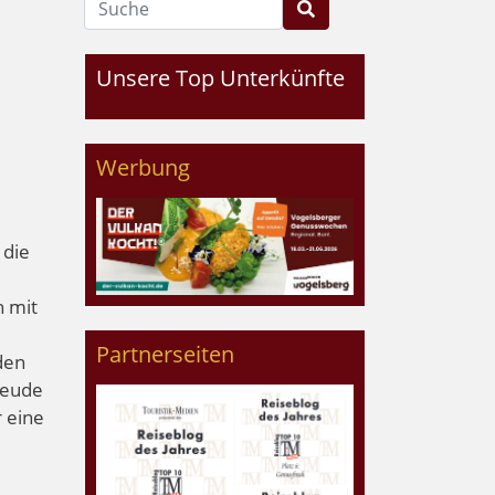
Unsere Top Unterkünfte
Werbung
 die
 mit
Partnerseiten
den
reude
 eine