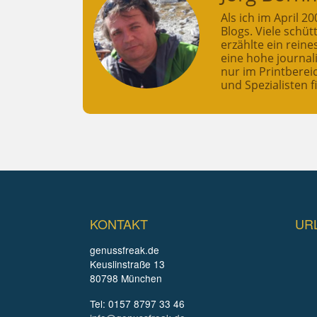
Als ich im April 
Blogs. Viele schü
erzählte ein rein
eine hohe journali
nur im Printberei
und Spezialisten f
KONTAKT
UR
genussfreak.de
Keuslinstraße 13
80798 München
Tel: 0157 8797 33 46