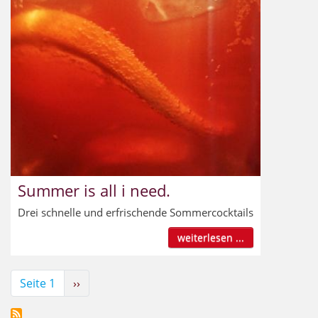
Summer is all i need.
Drei schnelle und erfrischende Sommercocktails
weiterlesen ...
Seitennummerierung
Seite 1
Nächste
››
Seite