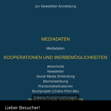
zur Newsletter-Anmeldung
MEDIADATEN
Mediadaten
KOOPERATIONEN UND WERBEMÖGLICHKEITEN
Advertorial
Newsletter
Social Media Einbindung
Bannerwerbung
Premiumdestinationen
Buchprojekt (Online-Print Mix)
Datenschutzeinstellungen
ZUSÄTZLICHE ANGEBOTE
Lieber Besucher!
Imagefilme und mehr