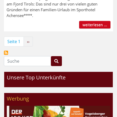
am Fjord Tirols: Das sind nur drei von vielen guten
Gründen für einen Familien-Urlaub im Sporthotel
Achensee****.
weiterlesen ...
Seitennummerierung
Seite 1
Nächste
››
Seite
Suche
Unsere Top Unterkünfte
Werbung