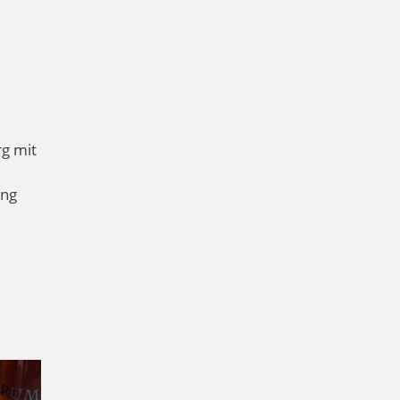
rg mit
ung