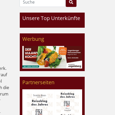
Unsere Top Unterkünfte
Werbung
erk.
rauf
l
Partnerseiten
h die
trum
r
r