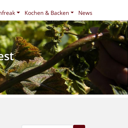
nfreak
Kochen & Backen
News
t
ee
d
est
Suche