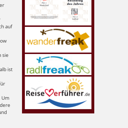
er
w
ch auf
low
 sie
lb ist
für
t. Um
ndere
und