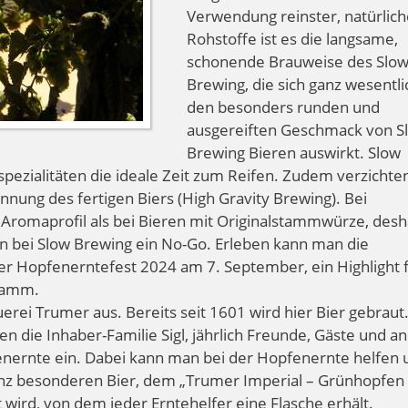
Verwendung reinster, natürlich
Rohstoffe ist es die langsame,
schonende Brauweise des Slo
Brewing, die sich ganz wesentli
den besonders runden und
ausgereiften Geschmack von S
Brewing Bieren auswirkt. Slow
ezialitäten die ideale Zeit zum Reifen. Zudem verzichten
nnung des fertigen Biers (High Gravity Brewing). Bei
 Aromaprofil als bei Bieren mit Originalstammwürze, desha
en bei Slow Brewing ein No-Go. Erleben kann man die
r Hopfenerntefest 2024 am 7. September, ein Highlight 
ramm.
auerei Trumer aus. Bereits seit 1601 wird hier Bier gebrau
n die Inhaber-Familie Sigl, jährlich Freunde, Gäste und a
enernte ein. Dabei kann man bei der Hopfenernte helfen 
nz besonderen Bier, dem „Trumer Imperial – Grünhopfen
 wird, von dem jeder Erntehelfer eine Flasche erhält.