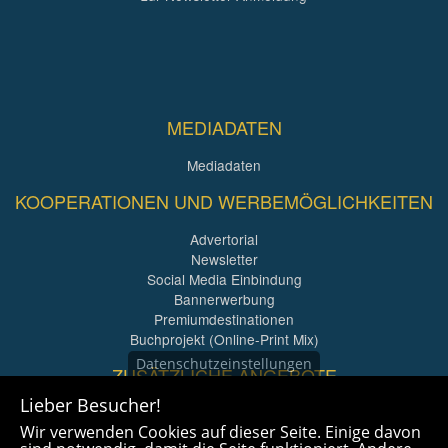
MEDIADATEN
Mediadaten
KOOPERATIONEN UND WERBEMÖGLICHKEITEN
Advertorial
Newsletter
Social Media Einbindung
Bannerwerbung
Premiumdestinationen
Buchprojekt (Online-Print Mix)
Datenschutzeinstellungen
ZUSÄTZLICHE ANGEBOTE
Lieber Besucher!
Imagefilme und mehr
Wir verwenden Cookies auf dieser Seite. Einige davon
360° x 360° Fotografie