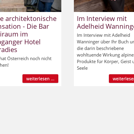
e architektonische
Im Interview mit
sation - Die Bar
Adelheid Wanning
eiraum im
Im Interview mit Adelheid
oganger Hotel
Wanninger über Ihr Buch u
radies
die darin beschriebene
wohltuende Wirkung alpine
hat Österreich noch nicht
Produkte für Körper, Geist 
hen!
Seele
weiterlesen ...
weiterlesen