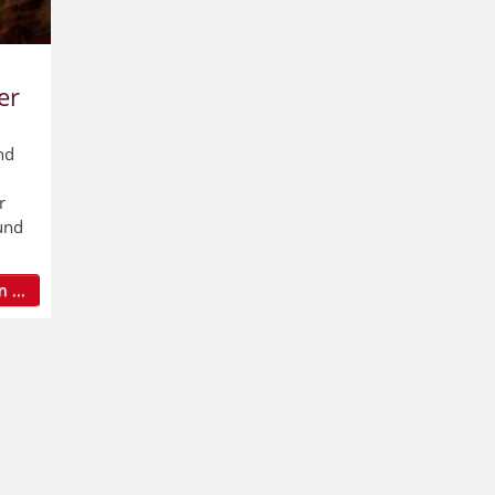
er
nd
r
und
 ...