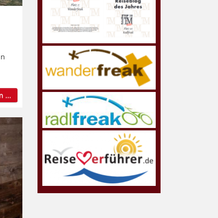
in
 ...