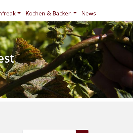
nfreak
Kochen & Backen
News
t
ee
d
est
Suche