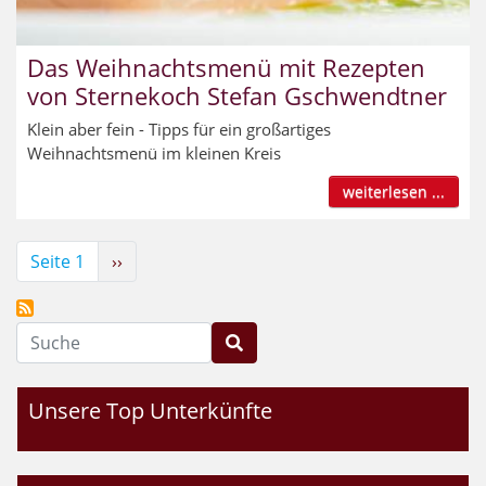
Das Weihnachtsmenü mit Rezepten
von Sternekoch Stefan Gschwendtner
Klein aber fein - Tipps für ein großartiges
Weihnachtsmenü im kleinen Kreis
weiterlesen ...
Seitennummerierung
Seite 1
Nächste
››
Seite
Suche
Unsere Top Unterkünfte