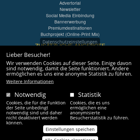
Advertorial
Newsletter
Social Media Einbindung
Bannerwerbung
Premiumdestinationen
Buchprojekt (Online-Print Mix)
Datenschutzeinstellungen
ZUSÄTZLICHE ANGEBOTE
Lieber Besucher!
Imagefilme und mehr
Wir verwenden Cookies auf dieser Seite. Einige davon
360° x 360° Fotografie
sind notwendig, damit die Seite funktioniert. Andere
ermöglichen es uns eine anonyme Statistik zu führen.
Weitere Informationen
Notwendig
Statistik
Cookies, die für die Funktion
Cookies, die es uns
Copyright © 2021 radlfreak.de. Alle Rechte vorbehalten.
der Seite unbedingt
ermöglichen eine
notwendig sind und daher
anonymisierte
nicht deaktiviert werden
Besucherstatistik zu führen.
Fußzeilenmenü
können.
Impressum
Kontakt
Links
Einstellungen speichen