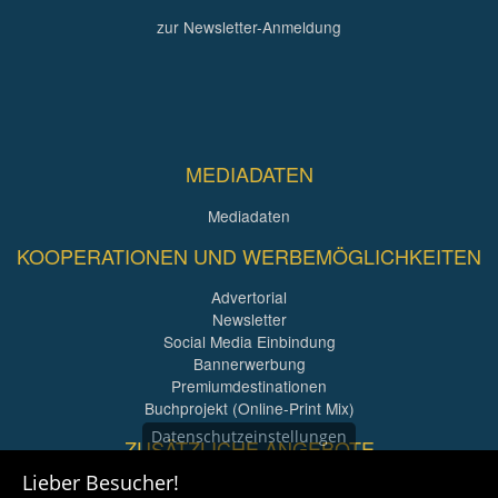
zur Newsletter-Anmeldung
MEDIADATEN
Mediadaten
KOOPERATIONEN UND WERBEMÖGLICHKEITEN
Advertorial
Newsletter
Social Media Einbindung
Bannerwerbung
Premiumdestinationen
Buchprojekt (Online-Print Mix)
Datenschutzeinstellungen
ZUSÄTZLICHE ANGEBOTE
Lieber Besucher!
Imagefilme und mehr