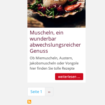
Muscheln, ein
wunderbar
abwechslungsreicher
Genuss
Ob Miemuscheln, Austern,
Jakobsmuscheln oder Vongole
hier finden Sie tolle Rezepte
weiterlesen ...
Seitennummerierung
Seite 1
Nächste
››
Seite