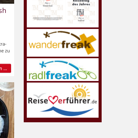
ush
ra-
ne zu
 ...