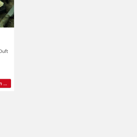
Duft
 ...