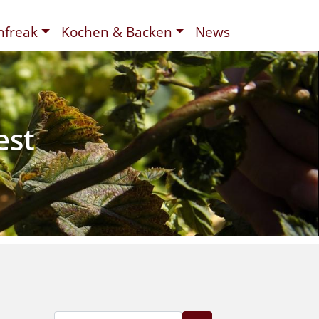
nfreak
Kochen & Backen
News
t
ee
d
est
Suche