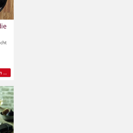
die
icht
 ...