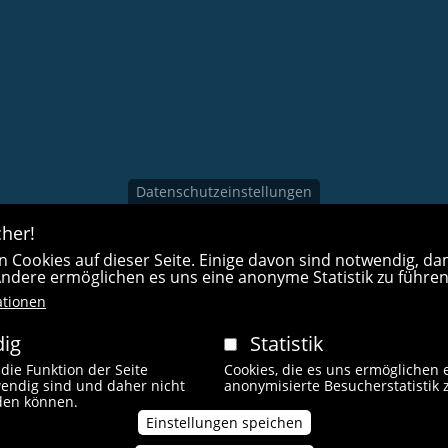
Datenschutzeinstellungen
her!
 Cookies auf dieser Seite. Einige davon sind notwendig, dam
 Andere ermöglichen es uns eine anonyme Statistik zu führen
ationen
ig
Statistik
 die Funktion der Seite
Cookies, die es uns ermöglichen 
endig sind und daher nicht
anonymisierte Besucherstatistik 
Fußzeilenmen
rden können.
 Rechte vorbehalten.
Impressum
Kontakt
L
Einstellungen speichen