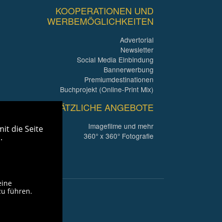
KOOPERATIONEN UND
WERBEMÖGLICHKEITEN
Advertorial
Newsletter
Social Media Einbindung
Bannerwerbung
Premiumdestinationen
Buchprojekt (Online-Print Mix)
ZUSÄTZLICHE ANGEBOTE
Imagefilme und mehr
it die Seite
360° x 360° Fotografie
.
eine
zu führen.
ü
inks