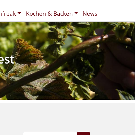
nfreak
Kochen & Backen
News
t
ee
d
est
Suche