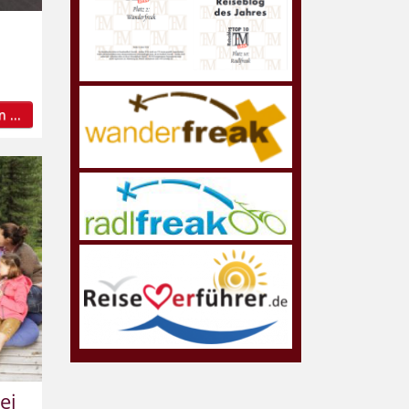
 ...
ei