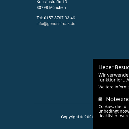
Keuslinstraße 13
80798 München
Tel: 0157 8797 33 46
info@genussfreak.de
Lieber Besuc
Wir verwenden
funktioniert.
Weitere Inform
Notwend
Cookies, die für
unbedingt notw
deaktiviert we
Copyright © 2021 radlfreak.de. Alle