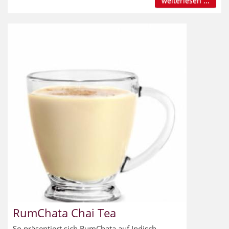
weiterlesen ...
RumChata Chai Tea
So präsentiert sich RumChata auf Indisch