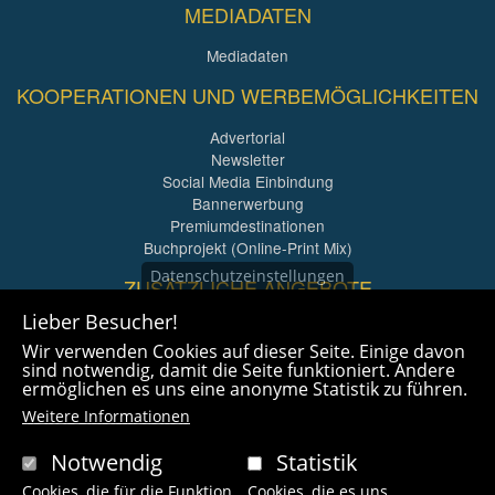
MEDIADATEN
Mediadaten
KOOPERATIONEN UND WERBEMÖGLICHKEITEN
Advertorial
Newsletter
Social Media Einbindung
Bannerwerbung
Premiumdestinationen
Buchprojekt (Online-Print Mix)
Datenschutzeinstellungen
ZUSÄTZLICHE ANGEBOTE
Lieber Besucher!
Imagefilme und mehr
Wir verwenden Cookies auf dieser Seite. Einige davon
360° x 360° Fotografie
sind notwendig, damit die Seite funktioniert. Andere
ermöglichen es uns eine anonyme Statistik zu führen.
Weitere Informationen
Notwendig
Statistik
Cookies, die für die Funktion
Cookies, die es uns