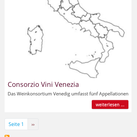
Consorzio Vini Venezia
Das Weinkonsortium Venedig umfasst fünf Appellationen
weiterlesen ...
Seitennummerierung
Seite 1
Nächste
››
Seite