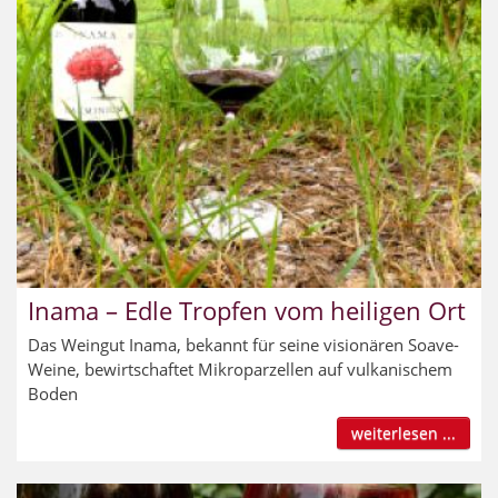
Inama – Edle Tropfen vom heiligen Ort
Das Weingut Inama, bekannt für seine visionären Soave-
Weine, bewirtschaftet Mikroparzellen auf vulkanischem
Boden
weiterlesen ...