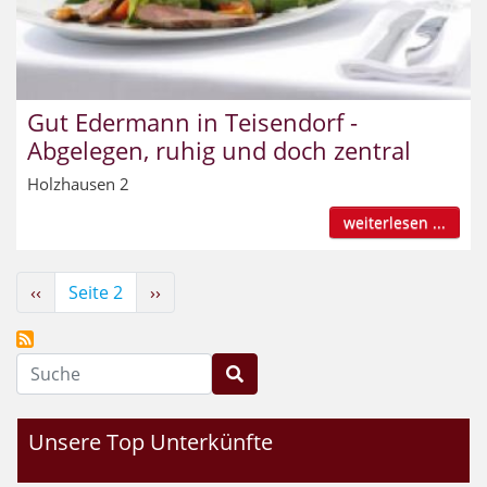
Gut Edermann in Teisendorf -
Abgelegen, ruhig und doch zentral
Holzhausen 2
weiterlesen ...
Seitennummerierung
Vorherige
‹‹
Seite 2
Nächste
››
Seite
Seite
Suche
Unsere Top Unterkünfte