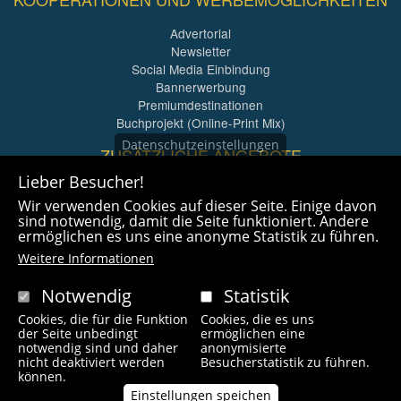
Advertorial
Newsletter
Social Media Einbindung
Bannerwerbung
Premiumdestinationen
Buchprojekt (Online-Print Mix)
Datenschutzeinstellungen
ZUSÄTZLICHE ANGEBOTE
Lieber Besucher!
Imagefilme und mehr
Wir verwenden Cookies auf dieser Seite. Einige davon
360° x 360° Fotografie
sind notwendig, damit die Seite funktioniert. Andere
ermöglichen es uns eine anonyme Statistik zu führen.
Weitere Informationen
Notwendig
Statistik
Cookies, die für die Funktion
Cookies, die es uns
Copyright © 2021 radlfreak.de. Alle Rechte vorbehalten.
der Seite unbedingt
ermöglichen eine
notwendig sind und daher
anonymisierte
nicht deaktiviert werden
Besucherstatistik zu führen.
Fußzeilenmenü
können.
Impressum
Kontakt
Links
Einstellungen speichen