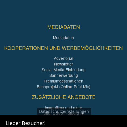
MEDIADATEN
Mediadaten
KOOPERATIONEN UND WERBEMÖGLICHKEITEN
Advertorial
Newsletter
Social Media Einbindung
Bannerwerbung
Premiumdestinationen
Buchprojekt (Online-Print Mix)
ZUSÄTZLICHE ANGEBOTE
Imagefilme und mehr
Datenschutzeinstellungen
360° x 360° Fotografie
Lieber Besucher!