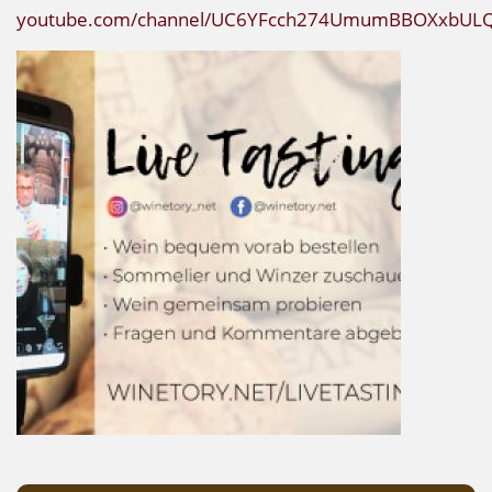
youtube.com/channel/UC6YFcch274UmumBBOXxbUL