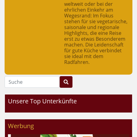
weltweit oder bei der
ehrlichen Einkehr am
Wegesrand: Im Fokus
stehen für sie vegetarische,
saisonale und regionale
Highlights, die eine Reise
erst zu etwas Besonderem
machen. Die Leidenschaft
für gute Küche verbindet
sie ideal mit dem
Radfahren.
Suche
Unsere Top Unterkünfte
Werbung