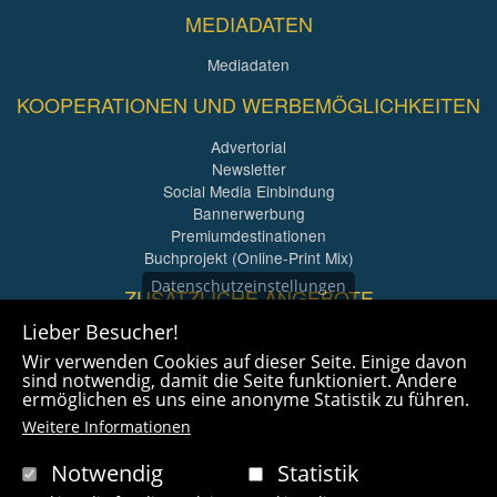
MEDIADATEN
Mediadaten
KOOPERATIONEN UND WERBEMÖGLICHKEITEN
Advertorial
Newsletter
Social Media Einbindung
Bannerwerbung
Premiumdestinationen
Buchprojekt (Online-Print Mix)
Datenschutzeinstellungen
ZUSÄTZLICHE ANGEBOTE
Lieber Besucher!
Imagefilme und mehr
Wir verwenden Cookies auf dieser Seite. Einige davon
360° x 360° Fotografie
sind notwendig, damit die Seite funktioniert. Andere
ermöglichen es uns eine anonyme Statistik zu führen.
Weitere Informationen
Notwendig
Statistik