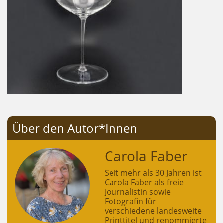
Über den Autor*Innen
Carola Faber
Seit mehr als 30 Jahren ist
Carola Faber als freie
Journalistin sowie
Fotografin für
verschiedene landesweite
Printtitel und renommierte